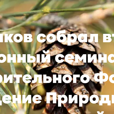
иков собрал 
онный семин
рительного Ф
ение Природ