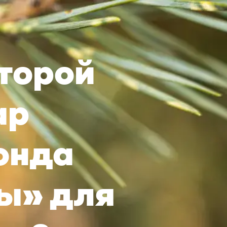
второй
ар
онда
ы» для