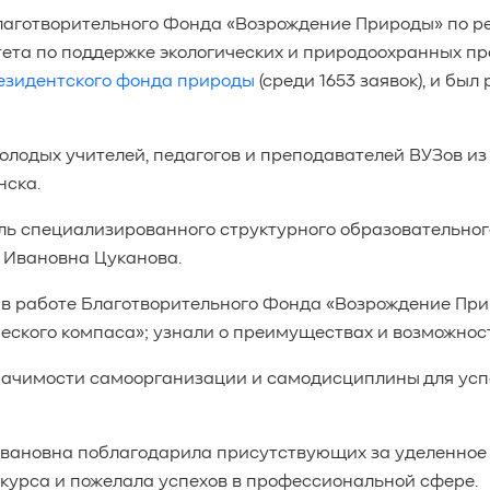
лаготворительного Фонда «Возрождение Природы» по р
та по поддержке экологических и природоохранных прое
езидентского фонда природы
(среди 1653 заявок), и был
лодых учителей, педагогов и преподавателей ВУЗов из 
нска.
ль специализированного структурного образовательно
 Ивановна Цуканова.
в работе Благотворительного Фонда «Возрождение Прир
еского компаса»; узнали о преимуществах и возможност
начимости самоорганизации и самодисциплины для усп
вановна поблагодарила присутствующих за уделенное 
 курса и пожелала успехов в профессиональной сфере.