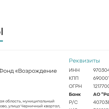
ы
Реквизиты
ИНН
97030
Фонд «Возрождение
КПП
69000
ОГРН
12177
Банк
АО "Р
ая область, муниципальный
P/C
40703
ково, улица Черничный квартал,