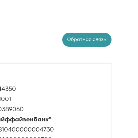
Обратная связь
44350
1001
00389060
айффайзенбанк"
810400000004730