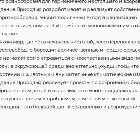
о разнообразия для гармоничного настоящего и здоро
дение Природы» разрабатывает и реализует собственн
разнообразия, вносит посильный вклад в реализацию 
 санитария», номер 13 «Борьба с изменениями климата»
 суши».
укам мир, где реки искрятся чистотой, леса переполне
еса свободно бороздят величественные и гордые орлы, 
же не может сама справиться с неестественными видами
тояние окружающей среды значительно ухудшилось, что 
астений и животных и внушительные климатические из
дение Природы» реализует проекты по сохранению био
разованием детей и взрослых, оказывает поддержку ос
сти к вопросам и проблемам, связанным с экологией.
егодня - это большой шаг к сохранению и возрождени